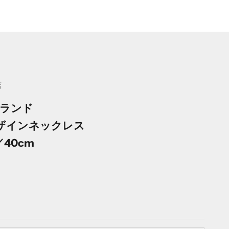
店
ランド
デザインネックレス
／40cm
格