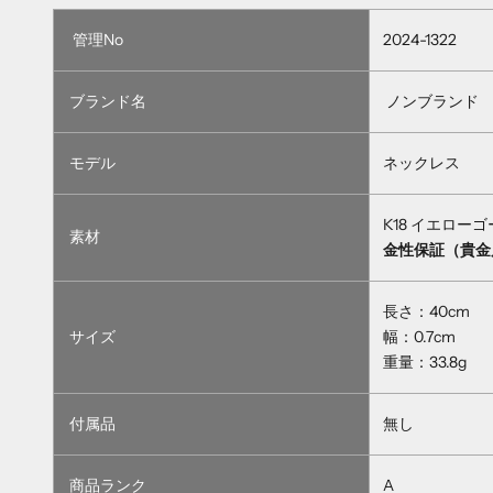
管理No
2024-1322
ブランド名
ノンブランド
モデル
ネックレス
K18 イエロー
素材
金性保証（貴金
長さ：40cm
サイズ
幅：0.7cm
重量：33.8g
付属品
無し
商品ランク
A