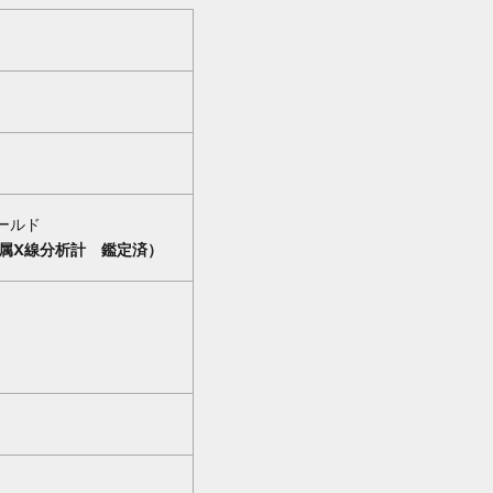
ゴールド
属X線分析計 鑑定済）