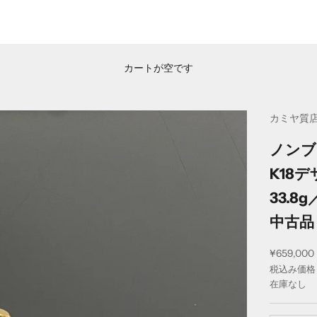
カートが空です
カミヤ質
ノンブ
K18
33.8g
中古品
セール価
¥659,000
税込み価格
在庫なし