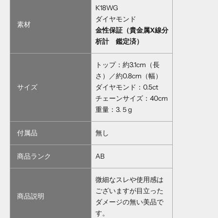
K18WG
ダイヤモンド
素材
金性保証（貴金属X線分
析計 鑑定済）
トップ：約3.1cm（長
さ）／約0.8cm（幅）
サイズ
ダイヤモンド：0.5ct
チェーンサイズ：40cm
重量：3.５g
付属品
無し
商品ランク
AB
微細なスレや使用感は
ございますが目立った
商品説明
ダメージの無い美品で
す。