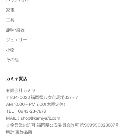
バッグ/財布
家電
工具
趣味/楽器
ジュエリー
小物
その他
カミヤ質店
有限会社カミヤ
〒834-0023 福岡県八女市馬場337－7
AM 10:00～PM 7:00(木曜定休)
TEL：0943-23-7878
MAIL：shop@kamiya78.com
古物営業の許可:福岡県公安委員会許可 第909990023687号
時計 宝飾品商