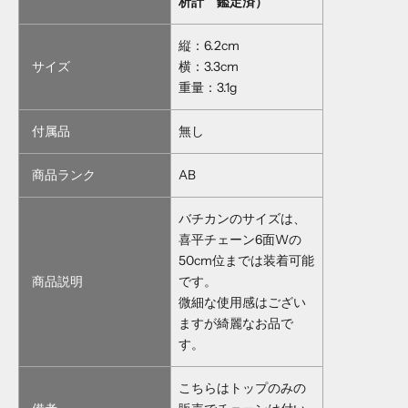
析計 鑑定済）
縦：6.2cm
サイズ
横：3.3cm
重量：3.1g
付属品
無し
商品ランク
AB
バチカンのサイズは、
喜平チェーン6面Wの
50cm位までは装着可能
商品説明
です。
微細な使用感はござい
ますが綺麗なお品で
す。
こちらはトップのみの