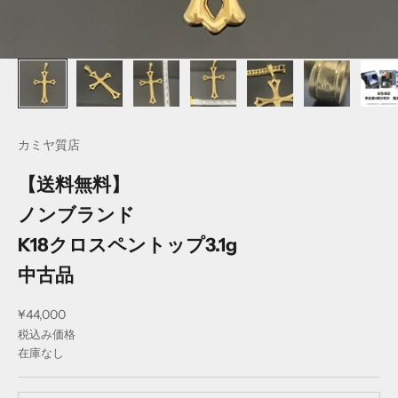
カミヤ質店
【送料無料】
ノンブランド
K18クロスペントップ3.1g
中古品
セール価格
¥44,000
税込み価格
在庫なし