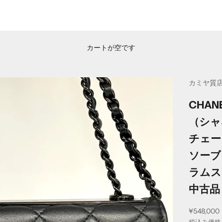
カートが空です
カミヤ質
CHAN
（シャ
チェー
ソーブ
ラムス
中古品
セール価
¥548,000