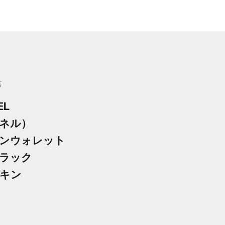
店
EL
ネル）
ンウォレット
ラック
キン
格