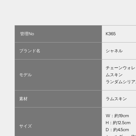
管理No
K365
ブランド名
シャネル
チェーンウォレ
モデル
ムスキン
ランダムシリア
素材
ラムスキン
W：約19cm
H：約12.5cm
サイズ
D：約4.5cm