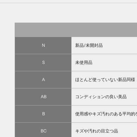
N
新品/未開封品
S
未使用品
A
ほとんど使っていない新品同様
AB
コンディションの良い美品
B
使用感やキズ汚れのある平均的
BC
キズや汚れの目立つ品