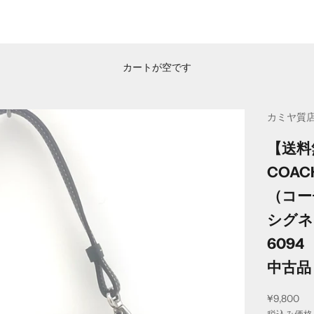
カートが空です
カミヤ質
【送料
COAC
（コー
シグネ
6094
中古品
セール価
¥9,800