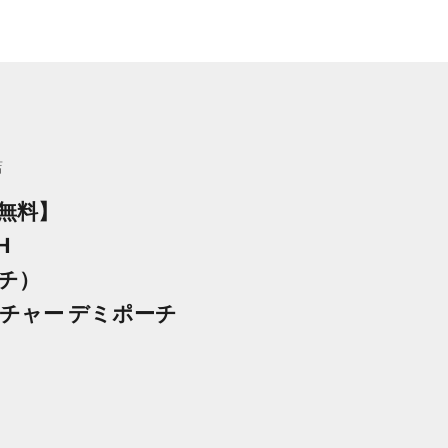
店
無料】
H
チ）
チャー デミポーチ
格