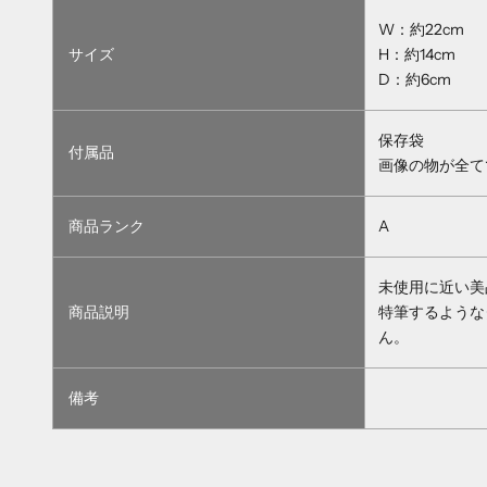
W：約22cm
サイズ
H：約14cm
D：約6cm
保存袋
付属品
画像の物が全て
商品ランク
A
未使用に近い美
商品説明
特筆するような
ん。
備考