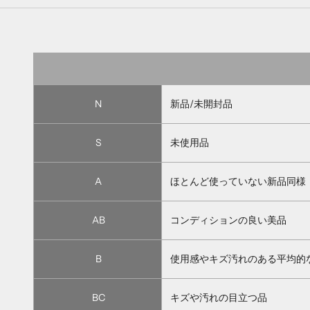
N
新品/未開封品
S
未使用品
A
ほとんど使っていない新品同様
AB
コンディションの良い美品
B
使用感やキズ汚れのある平均的
BC
キズや汚れの目立つ品