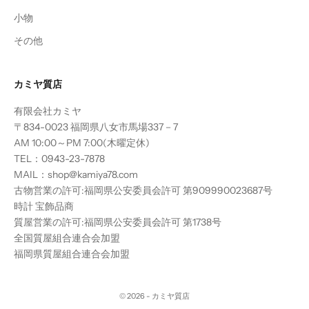
小物
その他
カミヤ質店
有限会社カミヤ
〒834-0023 福岡県八女市馬場337－7
AM 10:00～PM 7:00(木曜定休)
TEL：0943-23-7878
MAIL：shop@kamiya78.com
古物営業の許可:福岡県公安委員会許可 第909990023687号
時計 宝飾品商
質屋営業の許可:福岡県公安委員会許可 第1738号
全国質屋組合連合会加盟
福岡県質屋組合連合会加盟
© 2026 - カミヤ質店