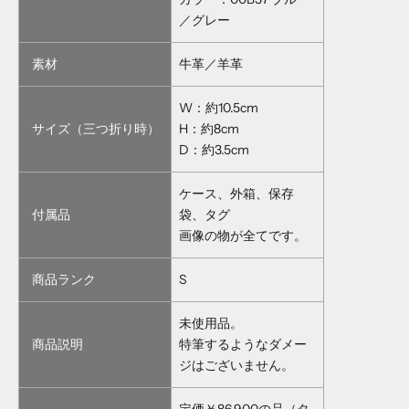
／グレー
素材
牛革／羊革
W：約10.5cm
サイズ（三つ折り時）
H：約8cm
D：約3.5cm
ケース、外箱、保存
付属品
袋、タグ
画像の物が全てです。
商品ランク
S
未使用品。
商品説明
特筆するようなダメー
ジはございません。
定価￥86,900の品（タ