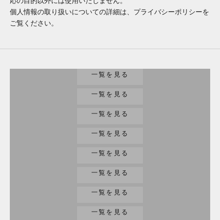
応の目的以外には使用いたしません。
個人情報の取り扱いについての詳細は、プライバシーポリシーを
ご覧ください。
腕時計
一覧を見る
バッグ/財布
一覧を見る
家電
一覧を見る
工具
一覧を見る
趣味/楽器
一覧を見る
ジュエリー
一覧を見る
小物
一覧を見る
その他
一覧を見る