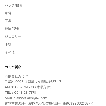
バッグ/財布
家電
工具
趣味/楽器
ジュエリー
小物
その他
カミヤ質店
有限会社カミヤ
〒834-0023 福岡県八女市馬場337－7
AM 10:00～PM 7:00(木曜定休)
TEL：0943-23-7878
MAIL：shop@kamiya78.com
古物営業の許可:福岡県公安委員会許可 第909990023687号