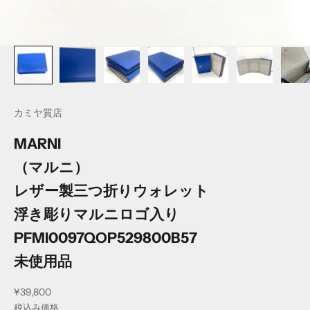
カミヤ質店
MARNI
（マルニ）
レザー製三つ折りウォレット
浮き彫りマルニロゴ入り
PFMI0097QOP529800B57
未使用品
セール価格
¥39,800
税込み価格