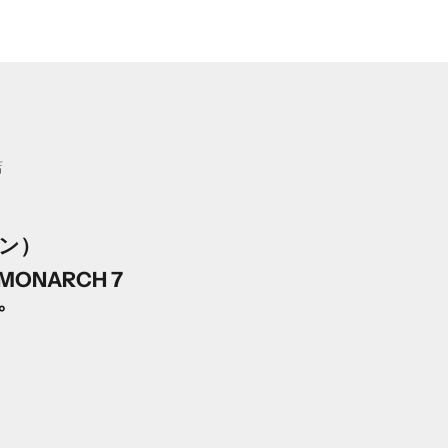
店
ン）
ONARCH 7
°
格