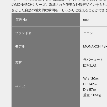
のMONARCHシリーズ。洗練された優美な外観デザインをも
きとした自然の魅力的な瞬間を、しっかりと捉えることができ
管理No
eco
ブランド名
ニコン
モデル
MONARCH 7 8
ラバーコート
素材
防水仕様
W：130㎜
H：142㎜
サイズ
D：57㎜
重量：650g