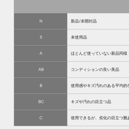
N
新品/未開封品
S
未使用品
A
ほとんど使っていない新品同様
AB
コンディションの良い美品
B
使用感やキズ汚れのある平均的
BC
キズや汚れの目立つ品
C
使用できるが、劣化の目立つ難