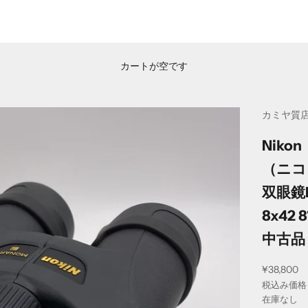
カートが空です
カミヤ質
Nikon
（ニコ
双眼鏡M
8x42 8
中古品
セール価
¥38,800
税込み価格
在庫なし