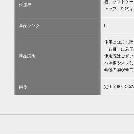
箱、ソフトケー
付属品
ャップ、対物キ
商品ランク
B
使用には差し障
（右目）に若干
商品説明
使用感はござい
べき傷やスレな
画像の物が全て
備考
定価￥60,500