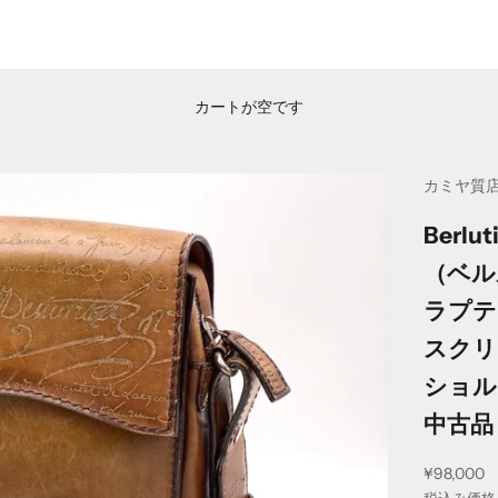
カートが空です
カミヤ質
Berlut
（ベル
ラプテ
スクリ
ショル
中古品
セール価
¥98,000