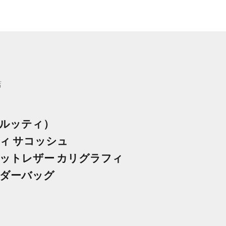
店
i
ルッティ）
ィ サコッシュ
ットレザー カリグラフィ
ダーバッグ
格