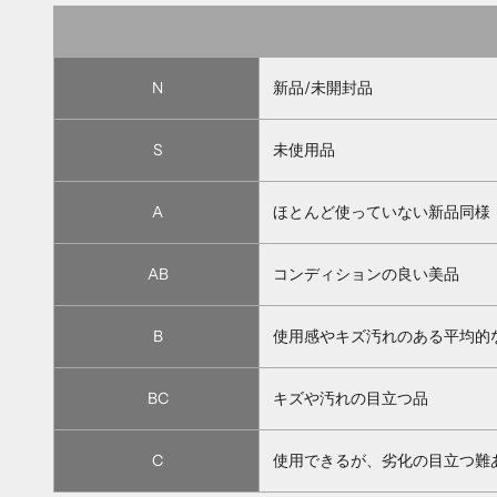
N
新品/未開封品
S
未使用品
A
ほとんど使っていない新品同様
AB
コンディションの良い美品
B
使用感やキズ汚れのある平均的
BC
キズや汚れの目立つ品
C
使用できるが、劣化の目立つ難