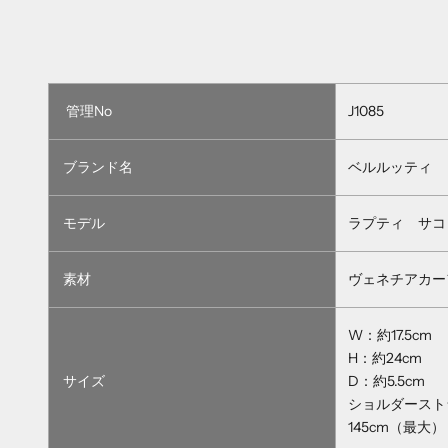
管理No
J1085
ブランド名
ベルルッティ
モデル
ラプティ サコ
素材
ヴェネチアカー
W：約17.5cm
H：約24cm
サイズ
D：約5.5cm
ショルダースト
145cm（最大）