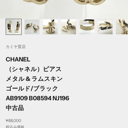
カミヤ質店
CHANEL
（シャネル）ピアス
メタル & ラムスキン
ゴールド/ブラック
AB9109 B08594 NJ196
中古品
セール価格
¥88,000
税込み価格