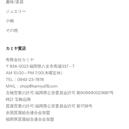
趣味/楽器
ジュエリー
小物
その他
カミヤ質店
有限会社カミヤ
〒834-0023 福岡県八女市馬場337－7
AM 10:00～PM 7:00(木曜定休)
TEL：0943-23-7878
MAIL：shop@kamiya78.com
古物営業の許可:福岡県公安委員会許可 第909990023687号
時計 宝飾品商
質屋営業の許可:福岡県公安委員会許可 第1738号
全国質屋組合連合会加盟
福岡県質屋組合連合会加盟