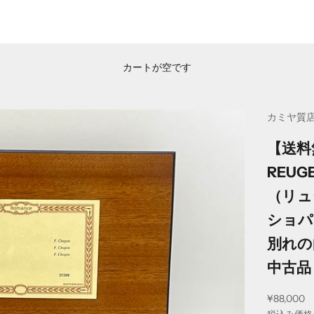
カートが空です
カミヤ質
【送料
REUG
（リュ
ショパ
別れの
中古品
セール価
¥88,000