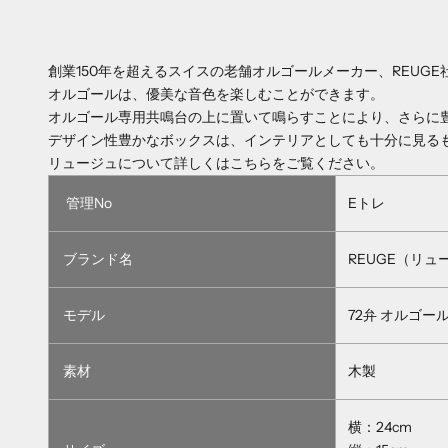
創業150年を超えるスイスの老舗オルゴールメーカー、REUG
オルゴールは、優美な音色を楽しむことができます。
オルゴール専用共鳴台の上に置いて鳴らすことにより、さらに
デザイン性豊かなボックスは、インテリアとしても十分に見る
リュージュについて詳しくはこちらをご覧ください。
管理No
Eトレ
ブランド名
REUGE（リュ
モデル
72弁 オルゴール
素材
木製
横：24cm