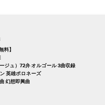
店
無料】
E
ージュ）72弁 オルゴール 3曲収録
ン 英雄ポロネーズ
曲 幻想即興曲
格