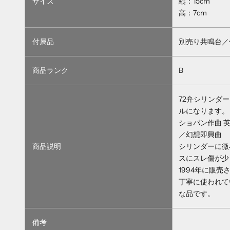
サイズ
縦：15cm
高：7cm
付属品
別売り共鳴台／
商品ランク
B
72弁シリンダ
ルになります。
ショパン作曲 
／幻想即興曲
商品説明
シリンダーに微
スにスレ傷が少
1994年に販
丁寧に使われて
な品です。
備考